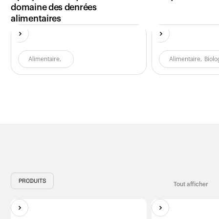
domaine des denrées
alimentaires
Alimentaire
,
Alimentaire
,
Biolo
PRODUITS
Tout afficher