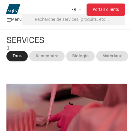
Portail clients
FR
Menu
SERVICES
Accueil
[
]
Tous
Alimentaire
Biologie
Matériaux
Services
FAQ
Téléchargements
À propos de nous
Produits