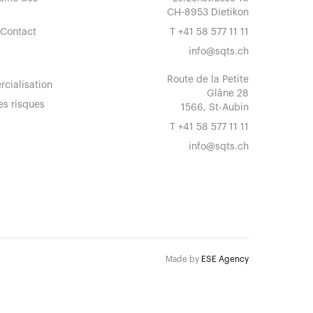
CH-8953 Dietikon
 Contact
T
+41 58 577 11 11
info@sqts.ch
Route de la Petite
rcialisation
Glâne 28
es risques
1566, St-Aubin
T
+41 58 577 11 11
info@sqts.ch
Made by
ESE Agency