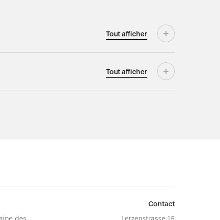
Tout
afficher
Tout
afficher
Contact
aine des
Lerzenstrasse 16