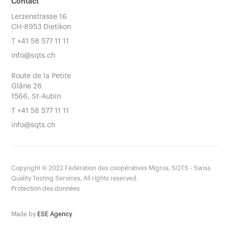
Contact
Lerzenstrasse 16
CH-8953 Dietikon
T
+41 58 577 11 11
info@sqts.ch
Route de la Petite
Glâne 28
1566, St-Aubin
T
+41 58 577 11 11
info@sqts.ch
Copyright ©
2022
Fédération des coopératives Migros, SQTS - Swiss
Quality Testing Services, All rights reserved.
Protection des données
Made by
ESE Agency