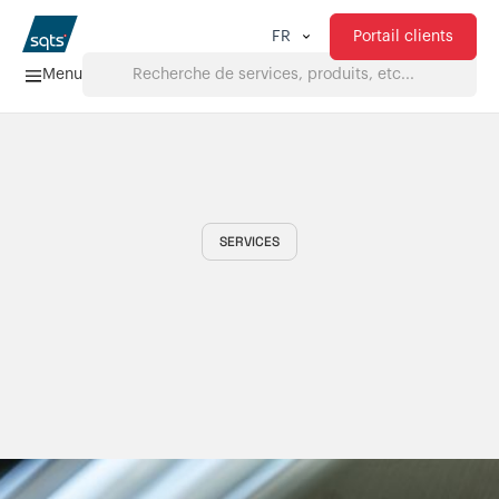
Portail clients
FR
Menu
Accueil
Services
SERVICES
FAQ
Téléchargements
À propos de nous
Produits