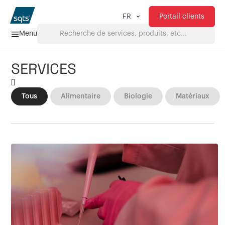
Portail clients
FR
Menu
SERVICES
Accueil
[
]
Tous
Alimentaire
Biologie
Matériaux
Services
FAQ
Téléchargements
À propos de nous
Produits