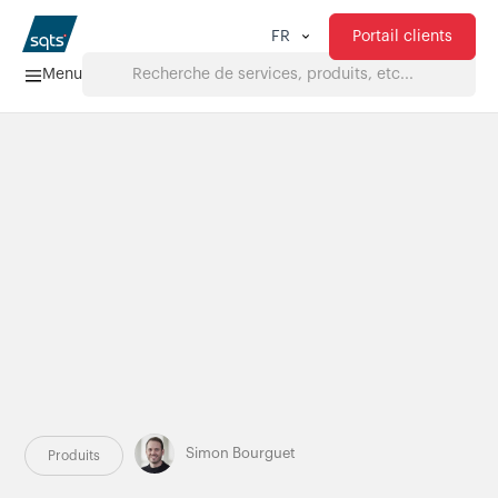
Portail clients
FR
Menu
Accueil
Services
FAQ
Téléchargements
À propos de nous
Produits
Simon Bourguet
Produits