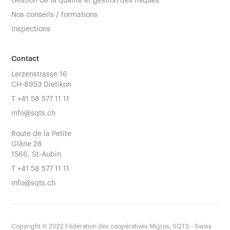
Gestion de la qualité et gestion des risques
Nos conseils / formations
Inspections
Contact
Lerzenstrasse 16
CH-8953 Dietikon
T
+41 58 577 11 11
info@sqts.ch
Route de la Petite
Glâne 28
1566, St-Aubin
T
+41 58 577 11 11
info@sqts.ch
Copyright ©
2022
Fédération des coopératives Migros, SQTS - Swiss